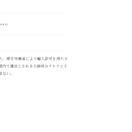
エキス）
た、厚生労働省により輸入許可を得たカ
本国内で違法とされる大麻成分テトラヒド
含まない。