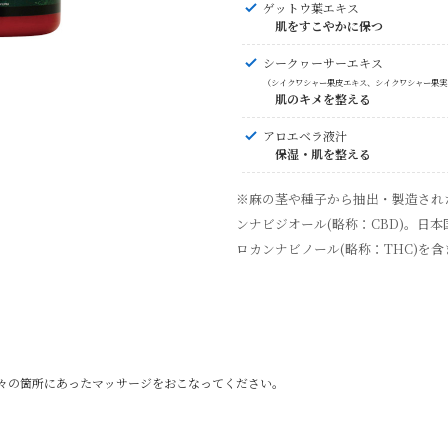
ゲットウ葉エキス
肌をすこやかに保つ
シークヮーサーエキス
（シイクワシャー果皮エキス、シイクワシャー果実
肌のキメを整える
アロエベラ液汁
保湿・肌を整える
※麻の茎や種子から抽出・製造され
ンナビジオール(略称：CBD)。日
ロカンナビノール(略称：THC)を
々の箇所にあったマッサージをおこなってください。
。