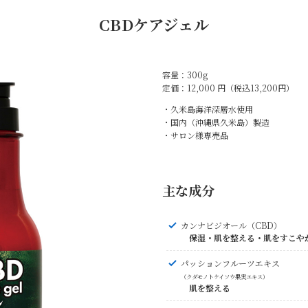
CBDケアジェル
容量：300g
定価：12,000 円（税込13,200円）
・久米島海洋深層水使用
・国内（沖縄県久米島）製造
・サロン様専売品
主な成分
カンナビジオール（CBD）
保湿・肌を整える・肌をすこや
パッションフルーツエキス
（クダモノトケイソウ果実エキス）
肌を整える