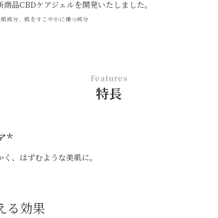
新商品CBDケアジェルを開発いたしました。
整肌成分、肌をすこやかに保つ成分
Features
特長
ア*
かく、はずむような美肌に。
える効果